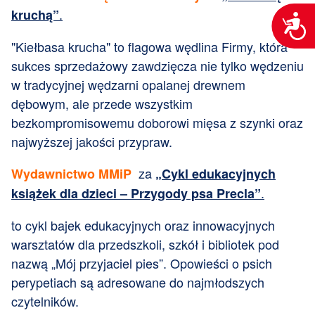
.
kruchą”
Dost
"Kiełbasa krucha" to flagowa wędlina Firmy, która
sukces sprzedażowy zawdzięcza nie tylko wędzeniu
w tradycyjnej wędzarni opalanej drewnem
dębowym, ale przede wszystkim
bezkompromisowemu doborowi mięsa z szynki oraz
najwyższej jakości przypraw.
za
Wydawnictwo MMiP
„
Cykl edukacyjnych
.
książek dla dzieci – Przygody psa Precla”
to cykl bajek edukacyjnych oraz innowacyjnych
warsztatów dla przedszkoli, szkół i bibliotek pod
nazwą „Mój przyjaciel pies”. Opowieści o psich
perypetiach są adresowane do najmłodszych
czytelników.